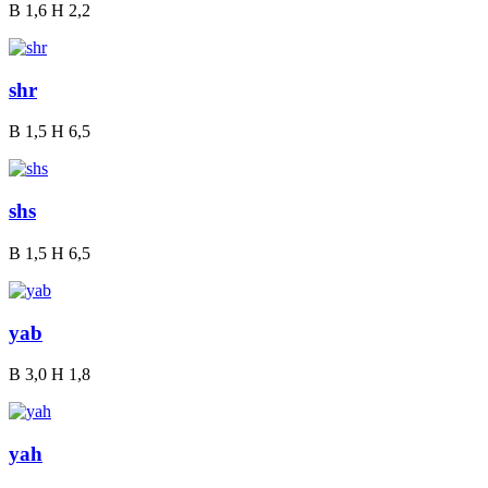
B
1,6
H
2,2
shr
B
1,5
H
6,5
shs
B
1,5
H
6,5
yab
B
3,0
H
1,8
yah