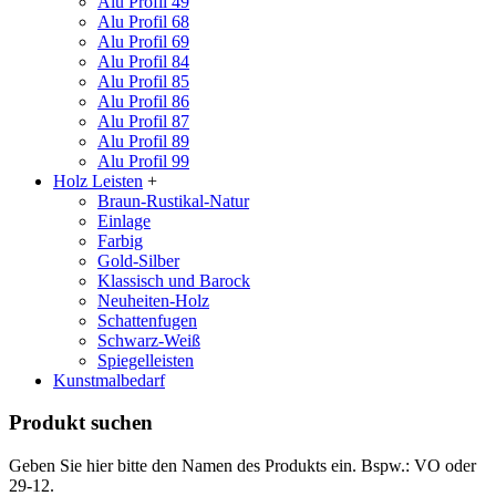
Alu Profil 49
Alu Profil 68
Alu Profil 69
Alu Profil 84
Alu Profil 85
Alu Profil 86
Alu Profil 87
Alu Profil 89
Alu Profil 99
Holz Leisten
+
Braun-Rustikal-Natur
Einlage
Farbig
Gold-Silber
Klassisch und Barock
Neuheiten-Holz
Schattenfugen
Schwarz-Weiß
Spiegelleisten
Kunstmalbedarf
Produkt suchen
Geben Sie hier bitte den Namen des Produkts ein. Bspw.: VO oder
29-12.