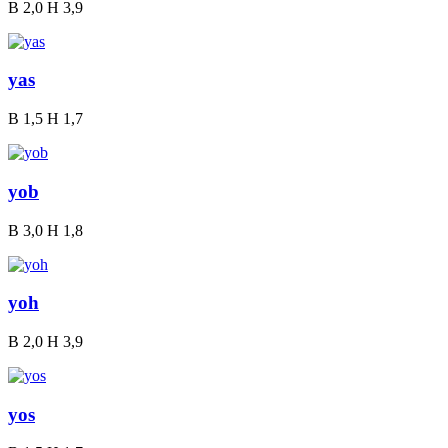
B
2,0
H
3,9
yas
B
1,5
H
1,7
yob
B
3,0
H
1,8
yoh
B
2,0
H
3,9
yos