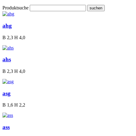
Produktsuche
ahg
B
2,3
H
4,0
ahs
B
2,3
H
4,0
asg
B
1,6
H
2,2
ass