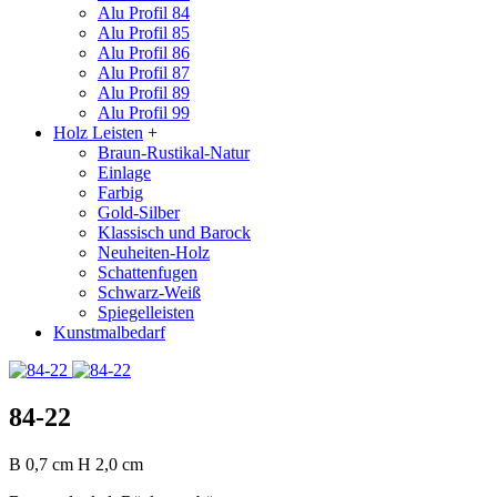
Alu Profil 84
Alu Profil 85
Alu Profil 86
Alu Profil 87
Alu Profil 89
Alu Profil 99
Holz Leisten
+
Braun-Rustikal-Natur
Einlage
Farbig
Gold-Silber
Klassisch und Barock
Neuheiten-Holz
Schattenfugen
Schwarz-Weiß
Spiegelleisten
Kunstmalbedarf
84-22
B
0,7 cm
H
2,0 cm