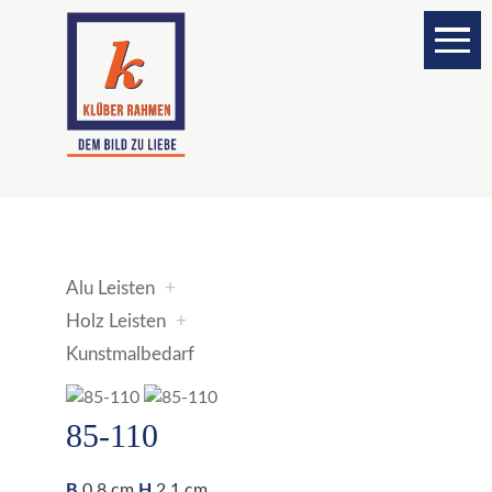
Zum Inhalt springen
Alu Leisten
+
Holz Leisten
+
Kunstmalbedarf
85-110
B
0,8 cm
H
2,1 cm