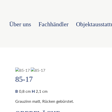
Über uns
Fachhändler
Objektausstat
85-17
B
0,8 cm
H
2,1 cm
Grauzinn matt, Rücken gebürstet.