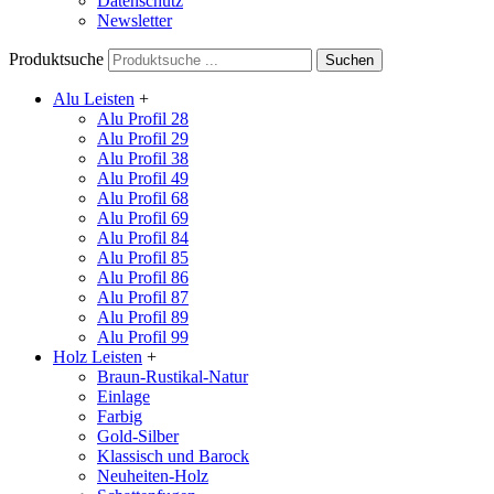
Datenschutz
Newsletter
Produktsuche
Alu Leisten
+
Alu Profil 28
Alu Profil 29
Alu Profil 38
Alu Profil 49
Alu Profil 68
Alu Profil 69
Alu Profil 84
Alu Profil 85
Alu Profil 86
Alu Profil 87
Alu Profil 89
Alu Profil 99
Holz Leisten
+
Braun-Rustikal-Natur
Einlage
Farbig
Gold-Silber
Klassisch und Barock
Neuheiten-Holz