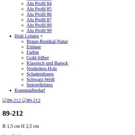
Alu Profil 84
Alu Profil 85
Alu Profil 86
Alu Profil 87
Alu Profil 89
Alu Profil 99
Holz Leisten
+
Braun-Rustikal-Natur
Einlage
Farbig
Gold-Silber
Klassisch und Barock
Neuheiten-Holz
Schattenfugen
Schwarz-Weiß
Spiegelleisten
Kunstmalbedarf
89-212
B
1,5 cm
H
2,5 cm